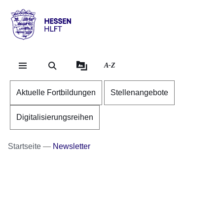
Direkt zum Kopf der Se
Direkt zum Inhalt
Direkt zum Fuß der Sei
Hessen
-
HLFT
A-Z
Aktuelle Fortbildungen
Stellenangebote
Digitalisierungsreihen
Startseite
Newsletter