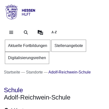
Direkt zum Kopf der Se
Direkt zum Inhalt
Direkt zum Fuß der Sei
Hessen
-
HLFT
A-Z
Aktuelle Fortbildungen
Stellenangebote
Digitalisierungsreihen
Startseite
Standorte
Adolf-Reichwein-Schule
Schule
Adolf-Reichwein-Schule